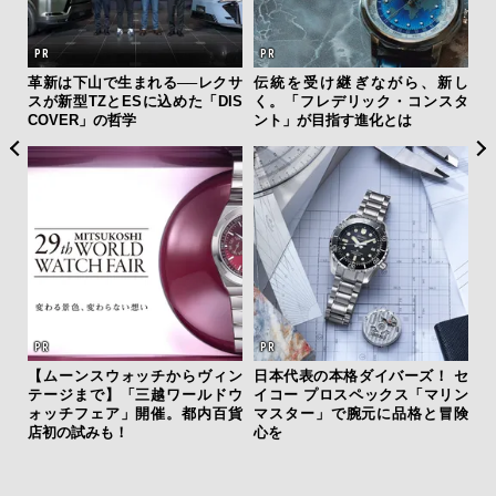
ひと涼
革新は下山で生まれる──レクサ
伝統を受け継ぎながら、新し
「
虜に
スが新型TZとESに込めた「DIS
く。「フレデリック・コンスタ
ガー
のレ
COVER」の哲学
ント」が目指す進化とは
の哲
【ムーンスウォッチからヴィン
日本代表の本格ダイバーズ！ セ
テージまで】「三越ワールドウ
イコー プロスペックス「マリン
サン
ォッチフェア」開催。都内百貨
マスター」で腕元に品格と冒険
と
店初の試みも！
心を
も
4名