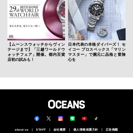
【ムーンスウォッチからヴィン
日本代表の本格ダイバーズ！ セ
テージまで】「三越ワールドウ
イコー プロスペックス「マリン
サン
ォッチフェア」開催。都内百貨
マスター」で腕元に品格と冒険
と
店初の試みも！
心を
も
4名
about us
STAFF
会社概要
個人情報保護方針
広告掲載