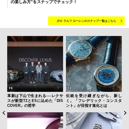
の楽しみ方”をスナップでチェック！
ポロ ラルフ ローレンのスナップ一覧はこちら
ひと涼
革新は下山で生まれる──レクサ
伝統を受け継ぎながら、新し
「
虜に
スが新型TZとESに込めた「DIS
く。「フレデリック・コンスタ
ガー
のレ
COVER」の哲学
ント」が目指す進化とは
の哲