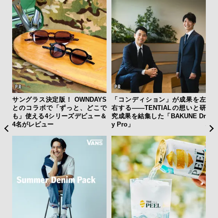
テッド
サングラス決定版！ OWNDAYS
「コンディション」が成果を左
日
”が証
とのコラボで「ずっと、どこで
右する——TENTIALの想いと研
イ
」の
も」使える4シリーズデビュー＆
究成果を結集した「BAKUNE Dr
マ
4名がレビュー
y Pro」
心