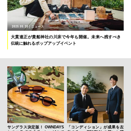
2025.05.20
ニュース
大貫達正が貴船神社の川床で今年も開催。未来へ残すべき
伝統に触れるポップアップイベント
テッド
サングラス決定版！ OWNDAYS
「コンディション」が成果を左
日