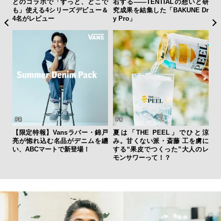
”が証
とのコラボで「ずっと、どこで
右する——TENTIALの想いと研
イ
」の
も」使える4シリーズデビュー＆
究成果を結集した「BAKUNE Dr
マ
4名がレビュー
y Pro」
心
【限定特報】Vansラバー・錦戸
夏は「THE PEEL」でひと涼
革
亮が惚れ込む名品がデニムを纏
み。甘くない派・斎藤 工を虜に
スが
い、ABCマートで新登場！
する“果皮でつくった”大人のレ
CO
モンサワーって！？