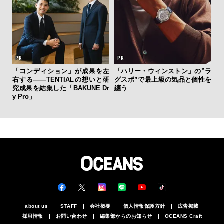
斎
「コンディション」が成果を左
「ハリー・ウィンストン」の”ラ
デ
右する——TENTIALの想いと研
グスポ”で最上級の気品と個性を
ラ
究成果を結集した「BAKUNE Dr
纏う
な
y Pro」
about us
STAFF
会社概要
個人情報保護方針
広告掲載
採用情報
お問い合わせ
編集部からのお知らせ
OCEANS Craft