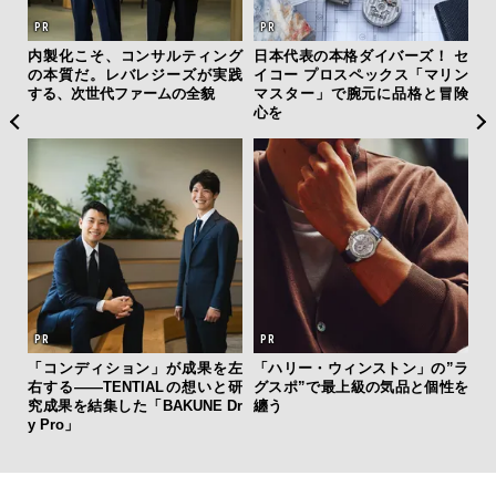
ひと涼
内製化こそ、コンサルティング
日本代表の本格ダイバーズ！ セ
「
虜に
の本質だ。レバレジーズが実践
イコー プロスペックス「マリン
ガー
のレ
する、次世代ファームの全貌
マスター」で腕元に品格と冒険
の哲
心を
斎
「コンディション」が成果を左
「ハリー・ウィンストン」の”ラ
デ
右する——TENTIALの想いと研
グスポ”で最上級の気品と個性を
ラ
究成果を結集した「BAKUNE Dr
纏う
な
y Pro」