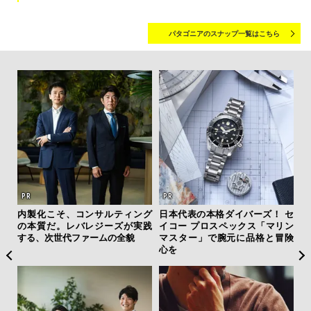
パタゴニアのスナップ一覧はこちら
ひと涼
内製化こそ、コンサルティング
日本代表の本格ダイバーズ！ セ
「
虜に
の本質だ。レバレジーズが実践
イコー プロスペックス「マリン
ガー
のレ
する、次世代ファームの全貌
マスター」で腕元に品格と冒険
の哲
心を