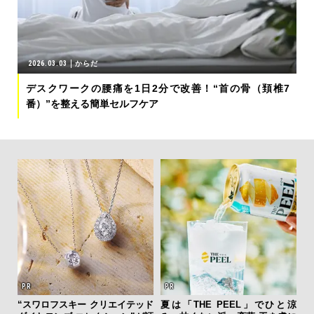
2026.03.03
からだ
デスクワークの腰痛を1日2分で改善！“首の骨（頚椎7
番）”を整える簡単セルフケア
ィン
“スワロフスキー クリエイテッド
夏は「THE PEEL」でひと涼
伝