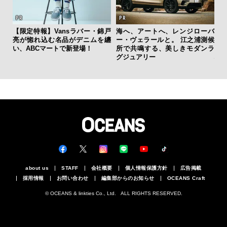
【限定特報】Vansラバー・錦戸
海へ、アートへ、レンジローバ
日
亮が惚れ込む名品がデニムを纏
ー・ヴェラールと。 江之浦測候
イ
い、ABCマートで新登場！
所で共鳴する、美しきモダンラ
マ
グジュアリー
心
about us
STAFF
会社概要
個人情報保護方針
広告掲載
採用情報
お問い合わせ
編集部からのお知らせ
OCEANS Craft
© OCEANS & linkties Co., Ltd. ALL RIGHTS RESERVED.