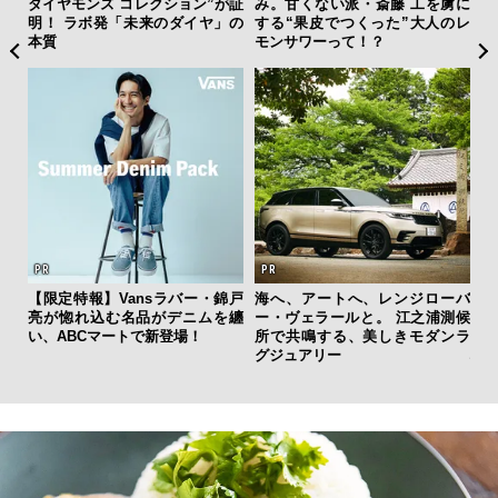
ドウ
ダイヤモンズ コレクション”が証
み。甘くない派・斎藤 工を虜に
く
百貨
明！ ラボ発「未来のダイヤ」の
する“果皮でつくった”大人のレ
ン
本質
モンサワーって！？
【限定特報】Vansラバー・錦戸
海へ、アートへ、レンジローバ
日
亮が惚れ込む名品がデニムを纏
ー・ヴェラールと。 江之浦測候
イ
い、ABCマートで新登場！
所で共鳴する、美しきモダンラ
マ
グジュアリー
心