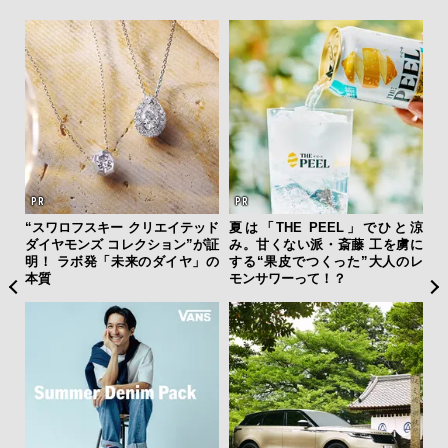
ィン
“スワロフスキー クリエイテッド
夏は「THE PEEL」でひと涼
伝
ドウ
ダイヤモンズ コレクション”が証
み。甘くない派・斎藤 工を虜に
く
百貨
明！ ラボ発「未来のダイヤ」の
する“果皮でつくった”大人のレ
ン
本質
モンサワーって！？