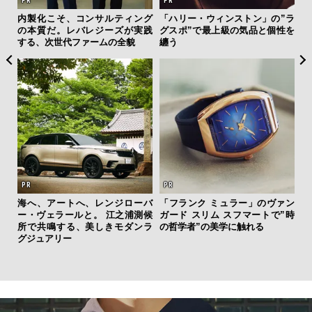
ィン
内製化こそ、コンサルティング
「ハリー・ウィンストン」の”ラ
斎
ドウ
の本質だ。レバレジーズが実践
グスポ”で最上級の気品と個性を
デ
百貨
する、次世代ファームの全貌
纏う
ラ
な
海へ、アートへ、レンジローバ
「フランク ミュラー」のヴァン
ー・ヴェラールと。 江之浦測候
ガード スリム スフマートで”時
夏は
所で共鳴する、美しきモダンラ
の哲学者”の美学に触れる
み
グジュアリー
す
モ