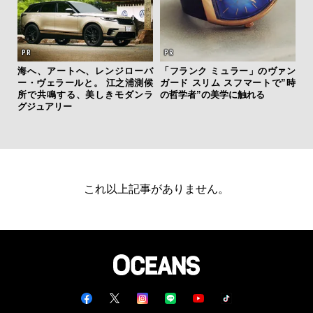
海へ、アートへ、レンジローバ
「フランク ミュラー」のヴァン
ー・ヴェラールと。 江之浦測候
ガード スリム スフマートで”時
夏は
所で共鳴する、美しきモダンラ
の哲学者”の美学に触れる
み
グジュアリー
す
モ
これ以上記事がありません。