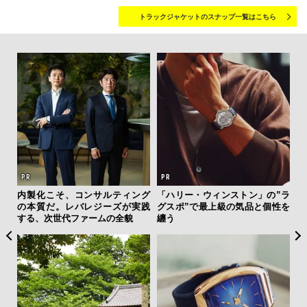
トラックジャケットのスナップ一覧はこちら
ィン
内製化こそ、コンサルティング
「ハリー・ウィンストン」の”ラ
斎
ドウ
の本質だ。レバレジーズが実践
グスポ”で最上級の気品と個性を
デ
百貨
する、次世代ファームの全貌
纏う
ラ
な