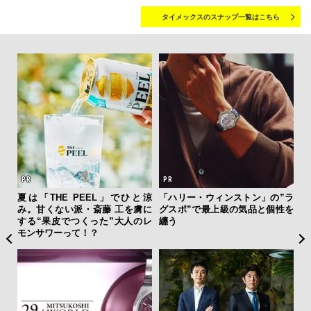
タイメックスのスナップ一覧はこちら
ァン
夏は「THE PEEL」でひと涼
「ハリー・ウィンストン」の”ラ
サン
で”時
み。甘くない派・斎藤 工を虜に
グスポ”で最上級の気品と個性を
と
する“果皮でつくった”大人のレ
纏う
も
モンサワーって！？
4名