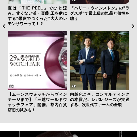
ァン
夏は「THE PEEL」でひと涼
「ハリー・ウィンストン」の”ラ
サン
で”時
み。甘くない派・斎藤 工を虜に
グスポ”で最上級の気品と個性を
と
する“果皮でつくった”大人のレ
纏う
も
モンサワーって！？
4名
テッド
”が証
【ムーンスウォッチからヴィン
内製化こそ、コンサルティング
斎
」の
テージまで】「三越ワールドウ
の本質だ。レバレジーズが実践
デ
ォッチフェア」開催。都内百貨
する、次世代ファームの全貌
ラ
店初の試みも！
な