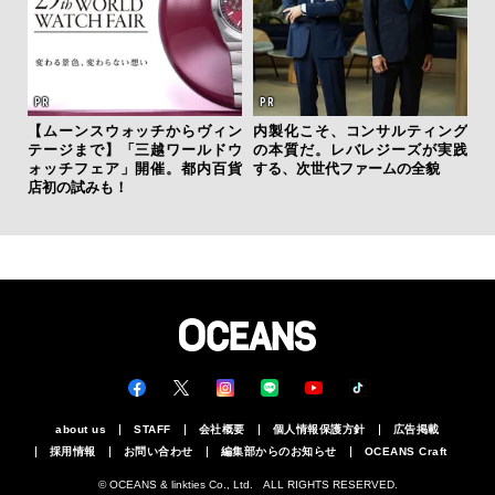
テッド
”が証
【ムーンスウォッチからヴィン
内製化こそ、コンサルティング
斎
」の
テージまで】「三越ワールドウ
の本質だ。レバレジーズが実践
デ
ォッチフェア」開催。都内百貨
する、次世代ファームの全貌
ラ
店初の試みも！
な
about us
STAFF
会社概要
個人情報保護方針
広告掲載
採用情報
お問い合わせ
編集部からのお知らせ
OCEANS Craft
© OCEANS & linkties Co., Ltd. ALL RIGHTS RESERVED.