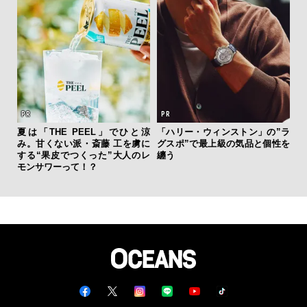
夏は「THE PEEL」でひと涼
「ハリー・ウィンストン」の”ラ
革
み。甘くない派・斎藤 工を虜に
グスポ”で最上級の気品と個性を
スが
する“果皮でつくった”大人のレ
纏う
CO
モンサワーって！？