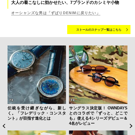
大人の着こなしに効かせたい、7ブランドのカシミヤ小物
オーシャンズな男は「ずばりDENIMに戻りたい」
ストールのスナップ一覧はこちら
伝統を受け継ぎながら、新し
サングラス決定版！ OWNDAYS
「
く。「フレデリック・コンスタ
とのコラボで「ずっと、どこで
右す
ント」が目指す進化とは
も」使える4シリーズデビュー＆
究成
4名がレビュー
y P