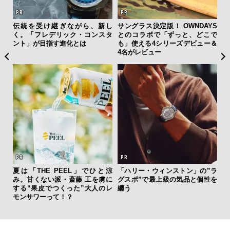
伝統を受け継ぎながら、新し
サングラス決定版！ OWNDAYS
「
く。「フレデリック・コンスタ
とのコラボで「ずっと、どこで
右す
ント」が目指す進化とは
も」使える4シリーズデビュー＆
究成
4名がレビュー
y P
夏は「THE PEEL」でひと涼
「ハリー・ウィンストン」の”ラ
革
み。甘くない派・斎藤 工を虜に
グスポ”で最上級の気品と個性を
スが
する“果皮でつくった”大人のレ
纏う
CO
モンサワーって！？