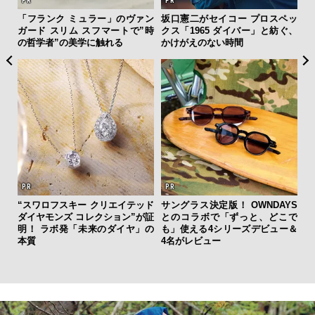
「フランク ミュラー」のヴァン
坂口憲二がセイコー プロスペッ
斎
ガード スリム スフマートで”時
クス「1965 ダイバー」と紡ぐ、
デ
の哲学者”の美学に触れる
かけがえのない時間
ラ
な
“スワロフスキー クリエイテッド
サングラス決定版！ OWNDAYS
ダイヤモンズ コレクション”が証
とのコラボで「ずっと、どこで
【
明！ ラボ発「未来のダイヤ」の
も」使える4シリーズデビュー＆
テ
本質
4名がレビュー
ォ
店