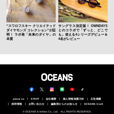
“スワロフスキー クリエイテッド
サングラス決定版！ OWNDAYS
ダイヤモンズ コレクション”が証
とのコラボで「ずっと、どこで
【
明！ ラボ発「未来のダイヤ」の
も」使える4シリーズデビュー＆
テ
本質
4名がレビュー
ォ
店
about us
STAFF
会社概要
個人情報保護方針
広告掲載
採用情報
お問い合わせ
編集部からのお知らせ
OCEANS Craft
© OCEANS & linkties Co., Ltd. ALL RIGHTS RESERVED.