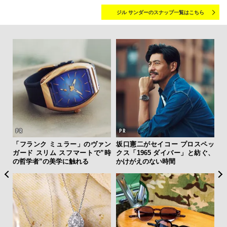
ジル サンダーのスナップ一覧はこちら
「フランク ミュラー」のヴァン
坂口憲二がセイコー プロスペッ
斎
ガード スリム スフマートで”時
クス「1965 ダイバー」と紡ぐ、
デ
の哲学者”の美学に触れる
かけがえのない時間
ラ
な