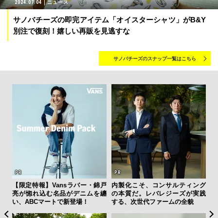
2024.07.04
ニュース
サノバチーズの即完アイテム「オイスターシャツ」がB&Y
別注で復刻！嬉しい再販を見逃すな
サノバチーズのスナップ一覧はこちら
”ラ
【限定特報】Vansラバー・錦戸
内製化こそ、コンサルティング
“ス
性を
亮が惚れ込む名品がデニムを纏
の本質だ。レバレジーズが実践
ダイ
い、ABCマートで新登場！
する、次世代ファームの全貌
明
本