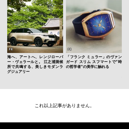
海へ、アートへ、レンジローバ
「フランク ミュラー」のヴァン
ー・ヴェラールと。 江之浦測候
ガード スリム スフマートで”時
日
所で共鳴する、美しきモダンラ
の哲学者”の美学に触れる
イ
グジュアリー
マ
心
これ以上記事がありません。