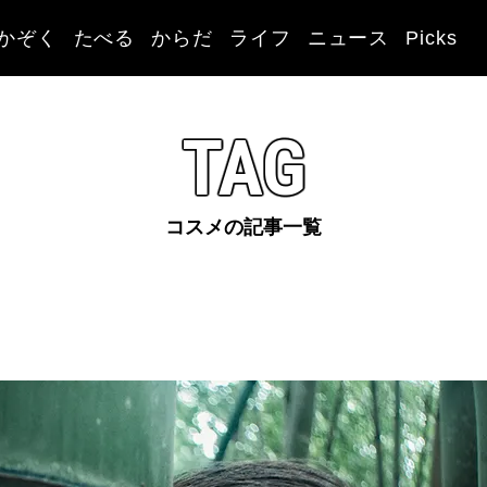
かぞく
たべる
からだ
ライフ
ニュース
Picks
TAG
コスメの記事一覧