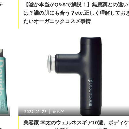
テ
【嘘か本当かQ&Aで解説！】無農薬との違い
は？誰の肌にも合う？etc.正しく理解してお
たいオーガニックコスメ事情
2024.01.26
からだ
美容家 幸太のウェルネスギア10選。ボディケ