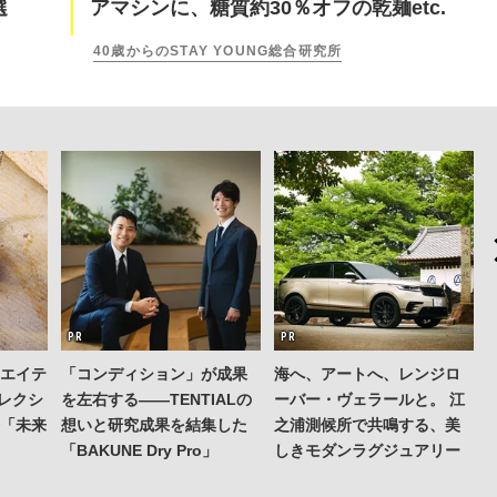
選
アマシンに、糖質約30％オフの乾麺etc.
40歳からのSTAY YOUNG総合研究所
リエイテ
「コンディション」が成果
海へ、アートへ、レンジロ
コレクシ
を左右する——TENTIALの
ーバー・ヴェラールと。 江
発「未来
想いと研究成果を結集した
之浦測候所で共鳴する、美
「BAKUNE Dry Pro」
しきモダンラグジュアリー