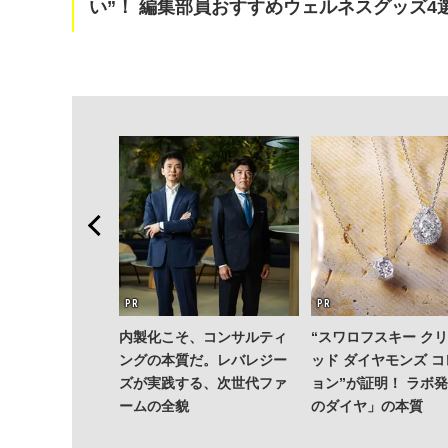
い”！ 編集部員おすすめウェルネスグッズ4
 PEEL」でひと涼
内製化こそ、コンサルティ
“スワロフスキー ク
い派・斎藤 工を
ングの本質だ。レバレジー
ッド ダイヤモンズ 
果皮でつくっ
ズが実践する、次世代ファ
ョン”が証明！ ラボ
レモンサワーっ
ームの全貌
のダイヤ」の本質