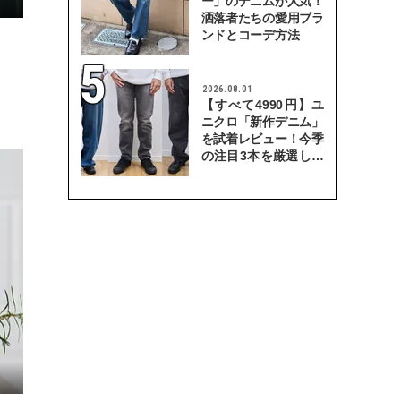
ー」のデニムが人気！
洒落者たちの愛用ブラ
ンドとコーデ方法
2026.08.01
【すべて4990円】ユ
ニクロ「新作デニム」
を試着レビュー！今季
の注目3本を厳選して
穿き比べてみた