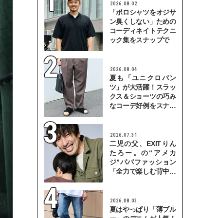
2026.08.02
「ポロシャツをオジサ
ン臭くしない」ための
コーディネイトテクニ
ック集をスナップで
2026.08.04
夏も「ユニクロパン
ツ」が大活躍！スラッ
クス＆ショーツの巧み
なコーデ好例をスナッ
プで
2026.07.31
二児の父、EXITりん
たろー。の“アメカ
ジ”パパファッション
「全力で楽しむ背中を
見せていきたい」
2026.08.03
夏はやっぱり「薄ブル