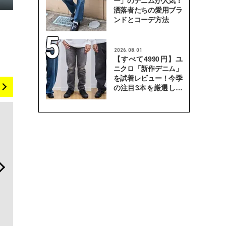
ー」のデニムが人気！
洒落者たちの愛用ブラ
ンドとコーデ方法
2026.08.01
【すべて4990円】ユ
ニクロ「新作デニム」
を試着レビュー！今季
の注目3本を厳選して
穿き比べてみた
日本代表の本格ダイバー
斎藤 工の心揺さぶる時計
内製化こそ