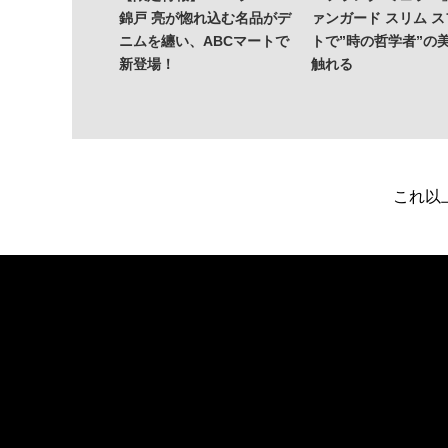
錦戸 亮が惚れ込む名品がデ
ァンガード スリム 
ニムを纏い、ABCマートで
トで”時の哲学者”の
新登場！
触れる
これ以