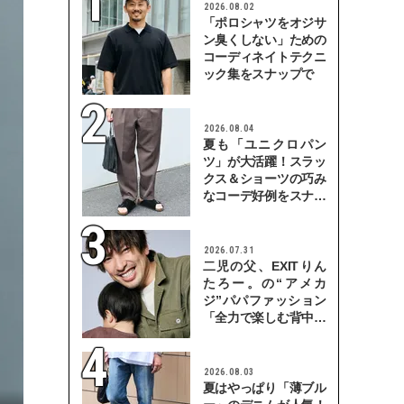
2026.08.02
「ポロシャツをオジサ
ン臭くしない」ための
コーディネイトテクニ
ック集をスナップで
2026.08.04
夏も「ユニクロパン
ツ」が大活躍！スラッ
クス＆ショーツの巧み
なコーデ好例をスナッ
プで
2026.07.31
二児の父、EXITりん
たろー。の“アメカ
ジ”パパファッション
「全力で楽しむ背中を
見せていきたい」
2026.08.03
夏はやっぱり「薄ブル