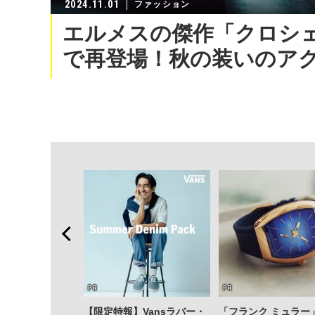
2024.11.01
ファッション
エルメスの傑作「クロシ
で再登場！秋の装いのア
【限定特報】Vansラバー・
「フランク ミュラー