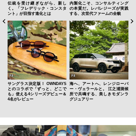
ひと涼
伝統を受け継ぎながら、新し
内製化こそ、コンサルティング
「
虜に
く。「フレデリック・コンスタ
の本質だ。レバレジーズが実践
ガー
のレ
ント」が目指す進化とは
する、次世代ファームの全貌
の哲
サングラス決定版！ OWNDAYS
海へ、アートへ、レンジローバ
とのコラボで「ずっと、どこで
ー・ヴェラールと。 江之浦測候
【限
も」使える4シリーズデビュー＆
所で共鳴する、美しきモダンラ
亮
4名がレビュー
グジュアリー
い、