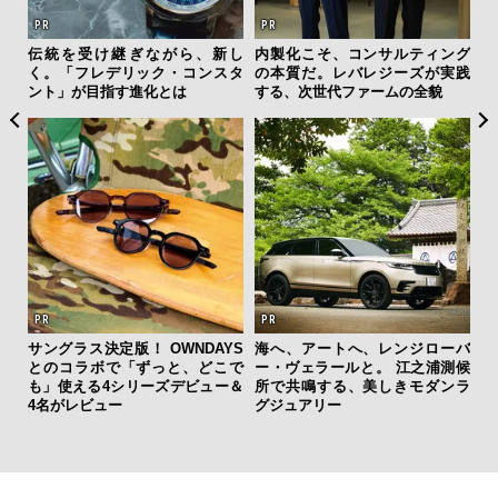
ひと涼
伝統を受け継ぎながら、新し
内製化こそ、コンサルティング
「
虜に
く。「フレデリック・コンスタ
の本質だ。レバレジーズが実践
ガー
のレ
ント」が目指す進化とは
する、次世代ファームの全貌
の哲
サングラス決定版！ OWNDAYS
海へ、アートへ、レンジローバ
とのコラボで「ずっと、どこで
ー・ヴェラールと。 江之浦測候
【限
も」使える4シリーズデビュー＆
所で共鳴する、美しきモダンラ
亮
4名がレビュー
グジュアリー
い、