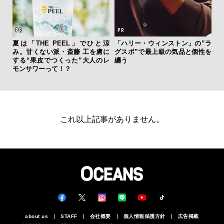
夏は「THE PEEL」でひと涼
「ハリー・ウィンストン」の”ラ
内
み。甘くない派・斎藤 工を虜に
グスポ”で最上級の気品と個性を
の
する“果皮でつくった”大人のレ
纏う
す
モンサワーって！？
これ以上記事がありません。
about us
STAFF
会社概要
個人情報保護方針
広告掲載