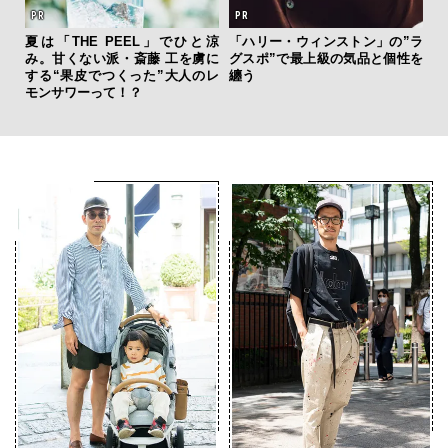
夏は「THE PEEL」でひと涼
「ハリー・ウィンストン」の”ラ
内
み。甘くない派・斎藤 工を虜に
グスポ”で最上級の気品と個性を
の
する“果皮でつくった”大人のレ
纏う
す
モンサワーって！？