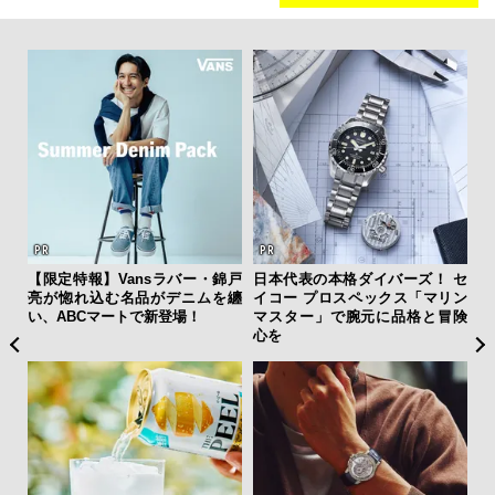
AYS
【限定特報】Vansラバー・錦戸
日本代表の本格ダイバーズ！ セ
「
こで
亮が惚れ込む名品がデニムを纏
イコー プロスペックス「マリン
ガー
ー＆
い、ABCマートで新登場！
マスター」で腕元に品格と冒険
の哲
心を