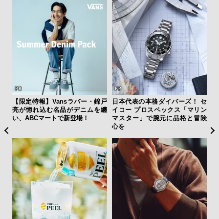
AYS
【限定特報】Vansラバー・錦戸
日本代表の本格ダイバーズ！ セ
「
こで
亮が惚れ込む名品がデニムを纏
イコー プロスペックス「マリン
ガー
ー＆
い、ABCマートで新登場！
マスター」で腕元に品格と冒険
の哲
心を