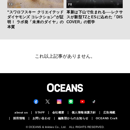
ァン
“スワロフスキー クリエイテッド
革新は下山で生まれる──レクサ
斎
で”時
ダイヤモンズ コレクション”が証
スが新型TZとESに込めた「DIS
デ
明！ ラボ発「未来のダイヤ」の
COVER」の哲学
ラ
本質
な
これ以上記事がありません。
about us
STAFF
会社概要
個人情報保護方針
広告掲載
採用情報
お問い合わせ
編集部からのお知らせ
OCEANS Craft
© OCEANS & linkties Co., Ltd. ALL RIGHTS RESERVED.