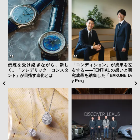
ーバ
伝統を受け継ぎながら、新し
「コンディション」が成果を左
夏は
測候
く。「フレデリック・コンスタ
右する——TENTIALの想いと研
み
ンラ
ント」が目指す進化とは
究成果を結集した「BAKUNE Dr
す
y Pro」
モ