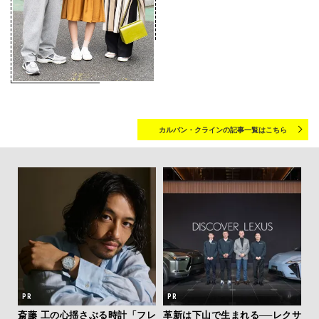
カルバン・クラインの記事一覧はこちら
新し
斎藤 工の心揺さぶる時計「フレ
革新は下山で生まれる──レクサ
サン