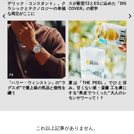
スタ
デリック・コンスタント」。ク
スが新型TZとESに込めた「DIS
と
ラシックとテクノロジーの幸福
COVER」の哲学
も
な両立がここに
4名
を左
いと研
「ハリー・ウィンストン」の”ラ
夏は「THE PEEL」でひと涼
海
 Dr
グスポ”で最上級の気品と個性を
み。甘くない派・斎藤 工を虜に
ー
纏う
する“果皮でつくった”大人のレ
所
モンサワーって！？
グ
これ以上記事がありません。