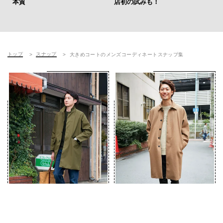
本質
店初の試みも！
4名
トップ
スナップ
大きめコートのメンズコーディネートスナップ集