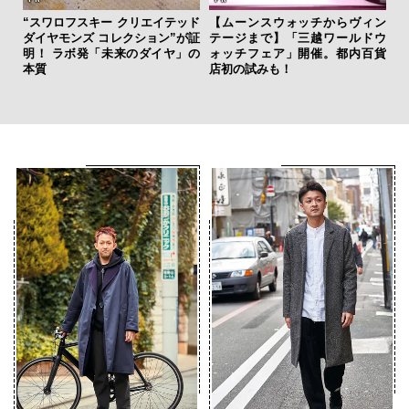
“スワロフスキー クリエイテッド
【ムーンスウォッチからヴィン
サン
ダイヤモンズ コレクション”が証
テージまで】「三越ワールドウ
と
明！ ラボ発「未来のダイヤ」の
ォッチフェア」開催。都内百貨
も
本質
店初の試みも！
4名