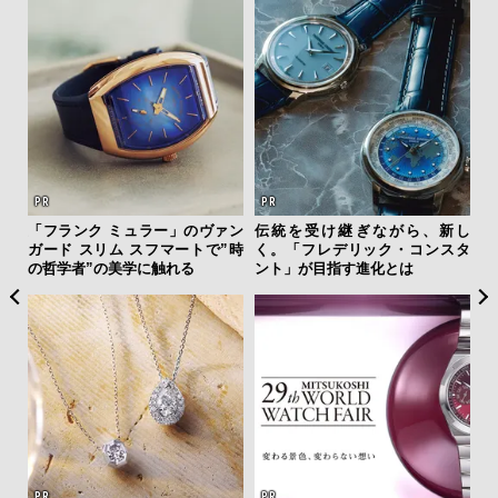
を左
「フランク ミュラー」のヴァン
伝統を受け継ぎながら、新し
革
いと研
ガード スリム スフマートで”時
く。「フレデリック・コンスタ
スが
 Dr
の哲学者”の美学に触れる
ント」が目指す進化とは
CO