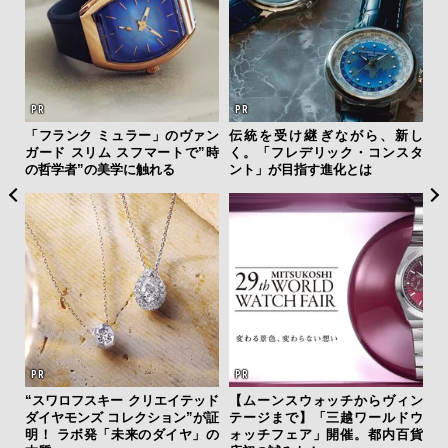
を左
「フランク ミュラー」のヴァン
伝統を受け継ぎながら、新し
革
いと研
ガード スリム スフマートで”時
く。「フレデリック・コンスタ
スが
 Dr
の哲学者”の美学に触れる
ント」が目指す進化とは
CO
“スワロフスキー クリエイテッド
【ムーンスウォッチからヴィン
サン
ダイヤモンズ コレクション”が証
テージまで】「三越ワールドウ
と
明！ ラボ発「未来のダイヤ」の
ォッチフェア」開催。都内百貨
も