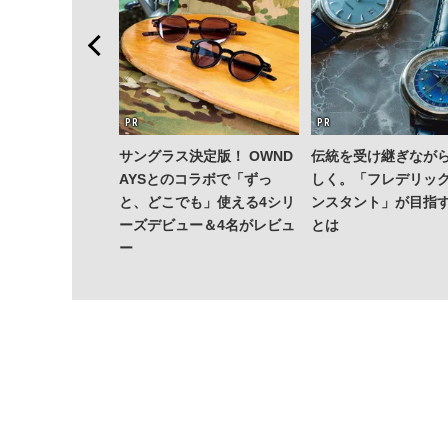
ション」が成果
サングラス決定版！ OWND
伝統を受け継ぎなが
—TENTIALの
AYSとのコラボで「ずっ
しく。「フレデリッ
成果を結集した
と、どこでも」使える4シリ
ンスタント」が目指
Dry Pro」
ーズデビュー＆4名がレビュ
とは
ー