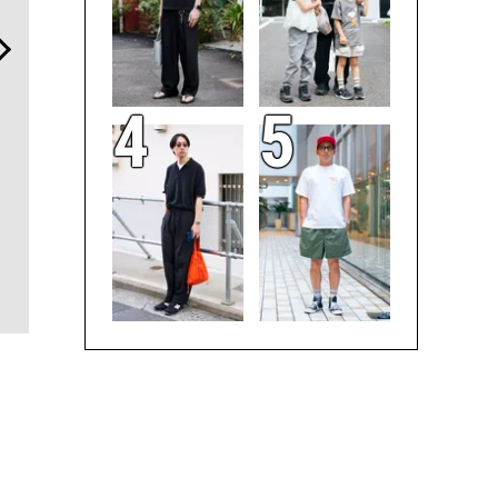
革新は下山で生まれる──レ
斎藤 工の心揺さぶる時計
夏は「THE
クサスが新型TZとESに込め
「フレデリック・コンスタ
み。甘くな
た「DISCOVER」の哲学
ント」。クラシックとテク
虜にする“
ノロジーの幸福な両立がこ
た”大人の
こに
て！？