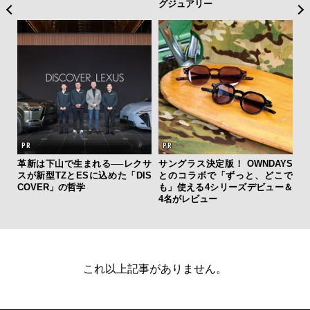
グジュアリー
y P
革新は下山で生まれる──レクサ
サングラス決定版！ OWNDAYS
内
スが新型TZとESに込めた「DIS
とのコラボで「ずっと、どこで
の
COVER」の哲学
も」使える4シリーズデビュー＆
す
4名がレビュー
これ以上記事がありません。