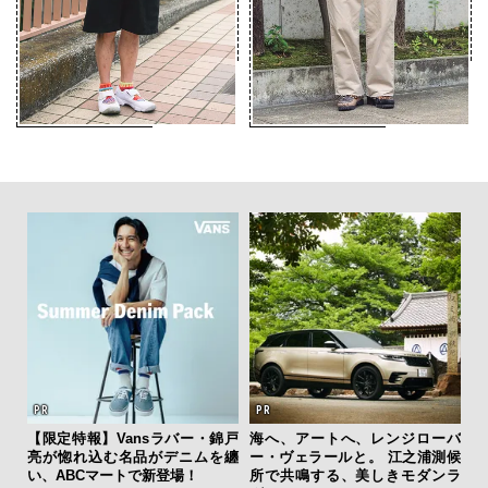
新し
【限定特報】Vansラバー・錦戸
海へ、アートへ、レンジローバ
「
スタ
亮が惚れ込む名品がデニムを纏
ー・ヴェラールと。 江之浦測候
右す
い、ABCマートで新登場！
所で共鳴する、美しきモダンラ
究成