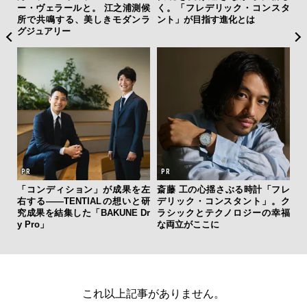
”が証
ー・ヴェラールと。 江之浦測候
く。「フレデリック・コンスタ
スが
」の
所で共鳴する、美しきモダンラ
ント」が目指す進化とは
CO
グジュアリー
ァン
「コンディション」が成果を左
斎藤 工の心揺さぶる時計「フレ
夏は
で”時
右する——TENTIALの想いと研
デリック・コンスタント」。ク
み
究成果を結集した「BAKUNE Dr
ラシックとテクノロジーの幸福
す
y Pro」
な両立がここに
モ
これ以上記事がありません。