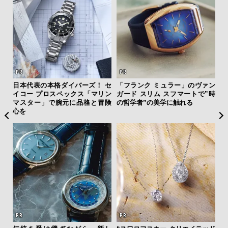
ング
日本代表の本格ダイバーズ！ セ
「フランク ミュラー」のヴァン
サン
実践
イコー プロスペックス「マリン
ガード スリム スフマートで”時
と
マスター」で腕元に品格と冒険
の哲学者”の美学に触れる
も
心を
4名