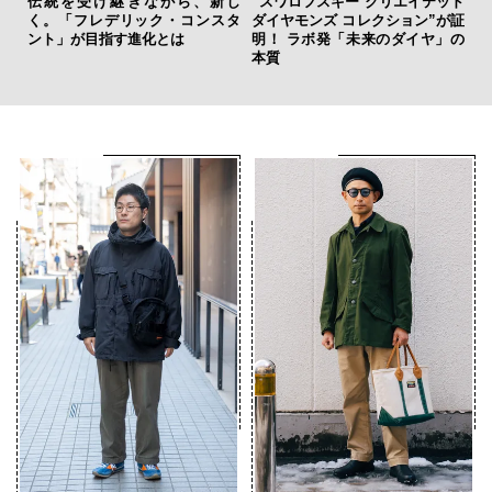
伝統を受け継ぎながら、新し
“スワロフスキー クリエイテッド
海
く。「フレデリック・コンスタ
ダイヤモンズ コレクション”が証
ー
ント」が目指す進化とは
明！ ラボ発「未来のダイヤ」の
所
本質
グ