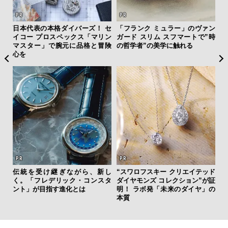
ング
日本代表の本格ダイバーズ！ セ
「フランク ミュラー」のヴァン
サン
実践
イコー プロスペックス「マリン
ガード スリム スフマートで”時
と
マスター」で腕元に品格と冒険
の哲学者”の美学に触れる
も
心を
4名
伝統を受け継ぎながら、新し
“スワロフスキー クリエイテッド
海
く。「フレデリック・コンスタ
ダイヤモンズ コレクション”が証
ー
ント」が目指す進化とは
明！ ラボ発「未来のダイヤ」の
所
本質
グ