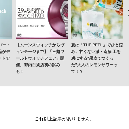
バー・
【ムーンスウォッチからヴ
夏は「THE PEEL」でひと涼
品がデ
ィンテージまで】「三越ワ
み。甘くない派・斎藤 工を
ートで
ールドウォッチフェア」開
虜にする“果皮でつくっ
催。都内百貨店初の試み
た”大人のレモンサワーっ
も！
て！？
これ以上記事がありません。