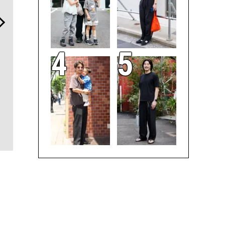
海へ、アートへ、レンジロ
伝統を受け継ぎながら、新
サングラス
ーバー・ヴェラールと。 江
しく。「フレデリック・コ
AYSとの
之浦測候所で共鳴する、美
ンスタント」が目指す進化
と、どこで
しきモダンラグジュアリー
とは
ーズデビュ
ー