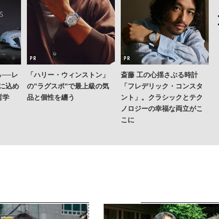
──レ
「ハリー・ウィンストン」
斎藤 工の心揺さぶる時計
Sに込め
の”ラグスポ”で最上級の気
「フレデリック・コンスタ
哲学
品と個性を纏う
ント」。クラシックとテク
ノロジーの幸福な両立がこ
こに