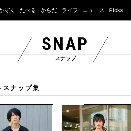
かぞく
たべる
からだ
ライフ
ニュース
Picks
SNAP
スナップ
トスナップ集