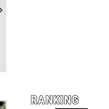
「フランク ミュラー」のヴ
夏は「THE PEEL」でひと涼
海へ、アー
ァンガード スリム スフマー
み。甘くない派・斎藤 工を
ーバー・ヴ
トで”時の哲学者”の美学に
虜にする“果皮でつくっ
之浦測候所
触れる
た”大人のレモンサワーっ
しきモダン
て！？
RANKING