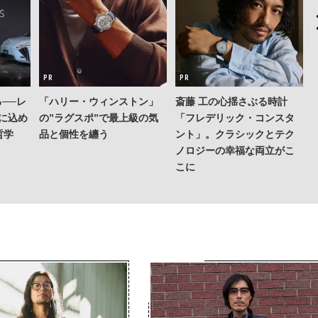
──レ
「ハリー・ウィンストン」
斎藤 工の心揺さぶる時計
Sに込め
の”ラグスポ”で最上級の気
「フレデリック・コンスタ
哲学
品と個性を纏う
ント」。クラシックとテク
ノロジーの幸福な両立がこ
こに