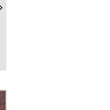
「フランク ミュラー」のヴ
夏は「THE PEEL」でひと涼
海へ、アー
ァンガード スリム スフマー
み。甘くない派・斎藤 工を
ーバー・ヴ
トで”時の哲学者”の美学に
虜にする“果皮でつくっ
之浦測候所
触れる
た”大人のレモンサワーっ
しきモダン
て！？