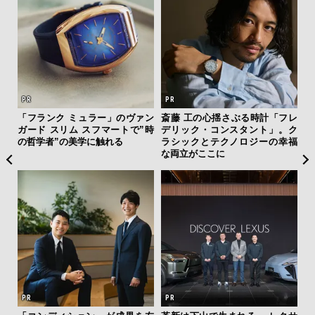
ィン
「フランク ミュラー」のヴァン
斎藤 工の心揺さぶる時計「フレ
「
ドウ
ガード スリム スフマートで”時
デリック・コンスタント」。ク
グ
百貨
の哲学者”の美学に触れる
ラシックとテクノロジーの幸福
纏
な両立がここに