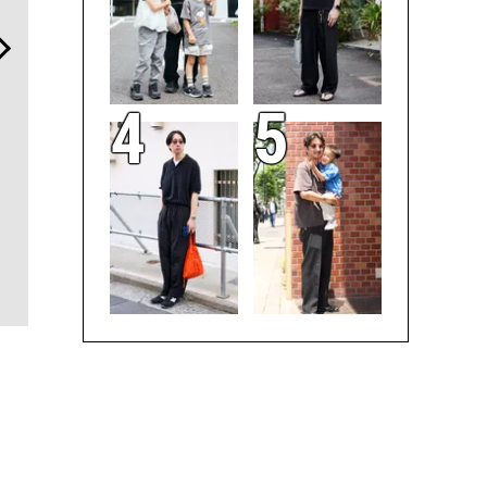
【ムーンスウォッチからヴ
「コンディション」が成果
内製化こそ
ィンテージまで】「三越ワ
を左右する——TENTIALの
ングの本質
ールドウォッチフェア」開
想いと研究成果を結集した
ズが実践す
催。都内百貨店初の試み
「BAKUNE Dry Pro」
ームの全貌
も！