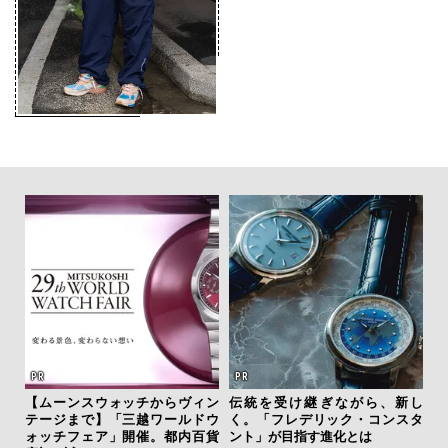
”ラ
【ムーンスウォッチからヴィン
伝統を受け継ぎながら、新し
「
性を
テージまで】「三越ワールドウ
く。「フレデリック・コンスタ
右す
ォッチフェア」開催。都内百貨
ント」が目指す進化とは
究成