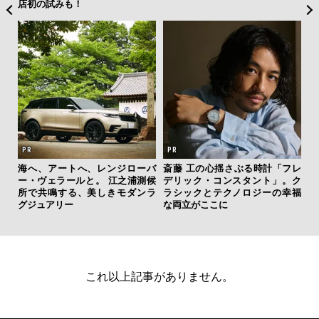
店初の試みも！
y P
AYS
こで
海へ、アートへ、レンジローバ
斎藤 工の心揺さぶる時計「フレ
「
ー＆
ー・ヴェラールと。 江之浦測候
デリック・コンスタント」。ク
ガー
所で共鳴する、美しきモダンラ
ラシックとテクノロジーの幸福
の哲
グジュアリー
な両立がここに
これ以上記事がありません。