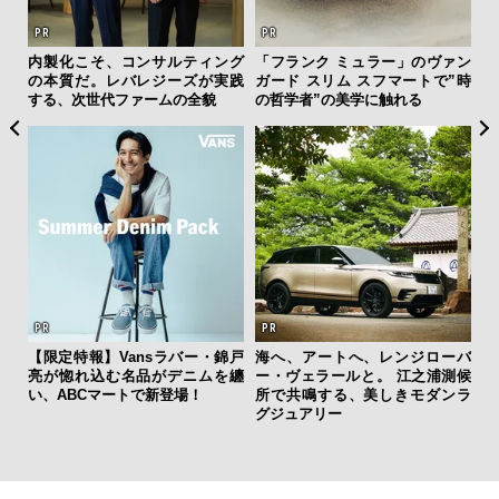
ひと涼
内製化こそ、コンサルティング
「フランク ミュラー」のヴァン
伝
虜に
の本質だ。レバレジーズが実践
ガード スリム スフマートで”時
く
のレ
する、次世代ファームの全貌
の哲学者”の美学に触れる
ン
【限定特報】Vansラバー・錦戸
海へ、アートへ、レンジローバ
亮が惚れ込む名品がデニムを纏
ー・ヴェラールと。 江之浦測候
斎
い、ABCマートで新登場！
所で共鳴する、美しきモダンラ
デ
グジュアリー
ラ
な