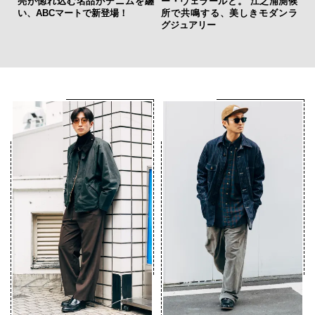
亮が惚れ込む名品がデニムを纏
ー・ヴェラールと。 江之浦測候
斎
い、ABCマートで新登場！
所で共鳴する、美しきモダンラ
デ
グジュアリー
ラ
な