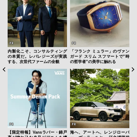
ひと涼
内製化こそ、コンサルティング
「フランク ミュラー」のヴァン
伝
虜に
の本質だ。レバレジーズが実践
ガード スリム スフマートで”時
く
のレ
する、次世代ファームの全貌
の哲学者”の美学に触れる
ン
【限定特報】Vansラバー・錦戸
海へ、アートへ、レンジローバ