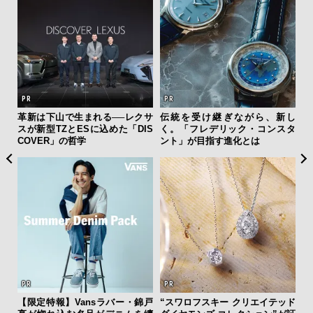
フレ
革新は下山で生まれる──レクサ
伝統を受け継ぎながら、新し
サン
。ク
スが新型TZとESに込めた「DIS
く。「フレデリック・コンスタ
と
幸福
COVER」の哲学
ント」が目指す進化とは
も
4名
【限定特報】Vansラバー・錦戸
“スワロフスキー クリエイテッド