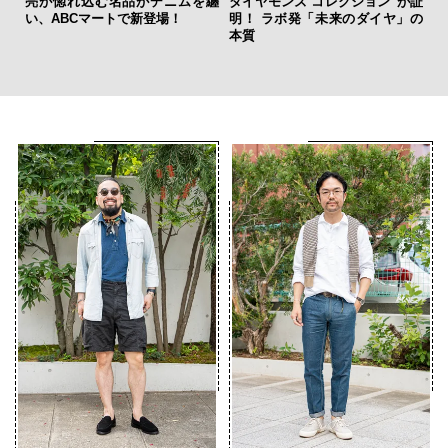
亮が惚れ込む名品がデニムを纏
ダイヤモンズ コレクション”が証
「
い、ABCマートで新登場！
明！ ラボ発「未来のダイヤ」の
ガー
本質
の哲