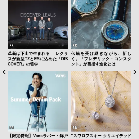
フレ
革新は下山で生まれる──レクサ
伝統を受け継ぎながら、新し
サン
。ク
スが新型TZとESに込めた「DIS
く。「フレデリック・コンスタ
と
幸福
COVER」の哲学
ント」が目指す進化とは
も
4名
【限定特報】Vansラバー・錦戸
“スワロフスキー クリエイテッド