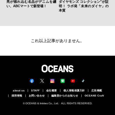
亮が惚れ込む名品がデニムを纏
ダイヤモンズ コレクション”が証
「
い、ABCマートで新登場！
明！ ラボ発「未来のダイヤ」の
ガー
本質
の哲
これ以上記事がありません。
about us
STAFF
会社概要
個人情報保護方針
広告掲載
採用情報
お問い合わせ
編集部からのお知らせ
OCEANS Craft
© OCEANS & linkties Co., Ltd. ALL RIGHTS RESERVED.