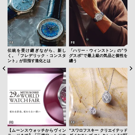
を左
伝統を受け継ぎながら、新し
「ハリー・ウィンストン」の”ラ
内
いと研
く。「フレデリック・コンスタ
グスポ”で最上級の気品と個性を
の
 Dr
ント」が目指す進化とは
纏う
す
【ムーンスウォッチからヴィン
“スワロフスキー クリエイテッド