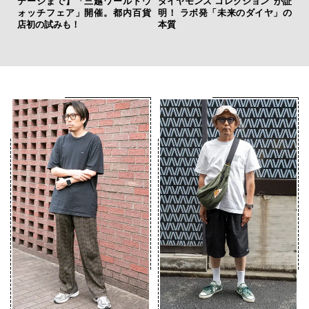
ァン
テージまで】「三越ワールドウ
ダイヤモンズ コレクション”が証
革
で”時
ォッチフェア」開催。都内百貨
明！ ラボ発「未来のダイヤ」の
スが
店初の試みも！
本質
CO