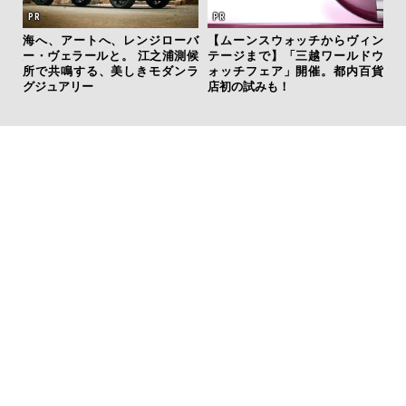
へ、レンジローバ
【ムーンスウォッチからヴィン
「ハリー・ウィンストン
と。 江之浦測候
テージまで】「三越ワールドウ
グスポ”で最上級の気品
、美しきモダンラ
ォッチフェア」開催。都内百貨
纏う
店初の試みも！