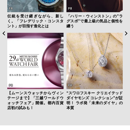
を左
伝統を受け継ぎながら、新し
「ハリー・ウィンストン」の”ラ
内
いと研
く。「フレデリック・コンスタ
グスポ”で最上級の気品と個性を
の
 Dr
ント」が目指す進化とは
纏う
す
【ムーンスウォッチからヴィン
“スワロフスキー クリエイテッド
ァン
テージまで】「三越ワールドウ
ダイヤモンズ コレクション”が証
革
で”時
ォッチフェア」開催。都内百貨
明！ ラボ発「未来のダイヤ」の
スが
店初の試みも！
本質
CO