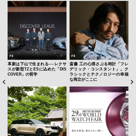
まれる──レクサ
斎藤 工の心揺さぶる時計「フレ
「コンディション」が
Sに込めた「DIS
デリック・コンスタント」。ク
右する——TENTIAL
学
ラシックとテクノロジーの幸福
究成果を結集した「BAKU
な両立がここに
y Pro」