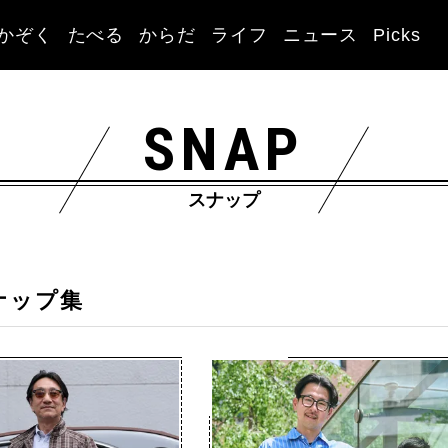
かぞく
たべる
からだ
ライフ
ニュース
Picks
SNAP
スナップ
ナップ集