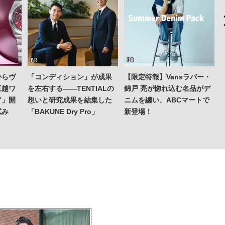
からヴ
「コンディション」が成果
【限定特報】Vansラバー・
三越ワ
を左右する——TENTIALの
錦戸 亮が惚れ込む名品がデ
ア」開
想いと研究成果を結集した
ニムを纏い、ABCマートで
試み
「BAKUNE Dry Pro」
新登場！