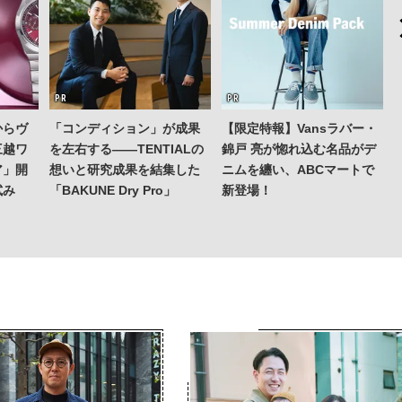
からヴ
「コンディション」が成果
【限定特報】Vansラバー・
三越ワ
を左右する——TENTIALの
錦戸 亮が惚れ込む名品がデ
ア」開
想いと研究成果を結集した
ニムを纏い、ABCマートで
試み
「BAKUNE Dry Pro」
新登場！