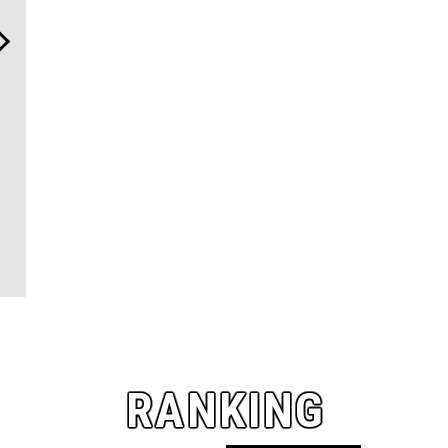
日本代表の本格ダイバー
“スワロフスキー クリエイテ
伝統を受け
ズ！ セイコー プロスペック
ッド ダイヤモンズ コレクシ
しく。「フ
ス「マリンマスター」で腕
ョン”が証明！ ラボ発「未来
ンスタント
元に品格と冒険心を
のダイヤ」の本質
とは
RANKING