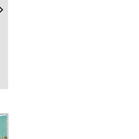
日本代表の本格ダイバー
“スワロフスキー クリエイテ
伝統を受け
ズ！ セイコー プロスペック
ッド ダイヤモンズ コレクシ
しく。「フ
ス「マリンマスター」で腕
ョン”が証明！ ラボ発「未来
ンスタント
元に品格と冒険心を
のダイヤ」の本質
とは