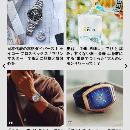
フレ
日本代表の本格ダイバーズ！ セ
夏は「THE PEEL」でひと涼
“ス
。ク
イコー プロスペックス「マリン
み。甘くない派・斎藤 工を虜に
ダイ
幸福
マスター」で腕元に品格と冒険
する“果皮でつくった”大人のレ
明
心を
モンサワーって！？
本