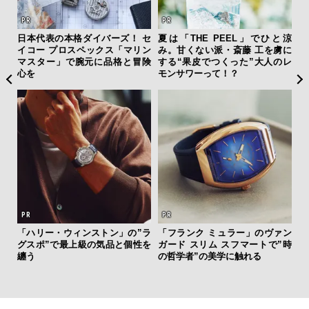
フレ
日本代表の本格ダイバーズ！ セ
夏は「THE PEEL」でひと涼
“ス
。ク
イコー プロスペックス「マリン
み。甘くない派・斎藤 工を虜に
ダイ
幸福
マスター」で腕元に品格と冒険
する“果皮でつくった”大人のレ
明
心を
モンサワーって！？
本
「ハリー・ウィンストン」の”ラ
「フランク ミュラー」のヴァン
革
グスポ”で最上級の気品と個性を
ガード スリム スフマートで”時
スが
纏う
の哲学者”の美学に触れる
CO