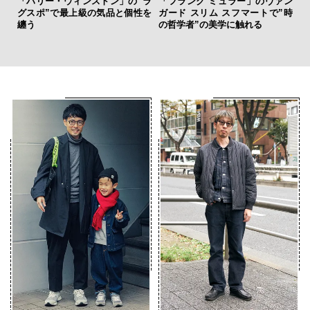
「ハリー・ウィンストン」の”ラ
「フランク ミュラー」のヴァン
革
グスポ”で最上級の気品と個性を
ガード スリム スフマートで”時
スが
纏う
の哲学者”の美学に触れる
CO