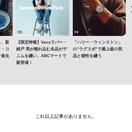
ら、新
【限定特報】Vansラバー・
「ハリー・ウィンストン」
ク・コ
錦戸 亮が惚れ込む名品がデ
の”ラグスポ”で最上級の気
す進化
ニムを纏い、ABCマートで
品と個性を纏う
新登場！
これ以上記事がありません。