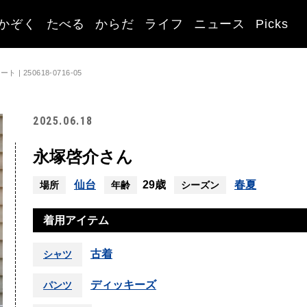
かぞく
たべる
からだ
ライフ
ニュース
Picks
 250618-0716-05
2025.06.18
永塚啓介さん
仙台
29歳
春夏
場所
年齢
シーズン
着用アイテム
古着
シャツ
ディッキーズ
パンツ