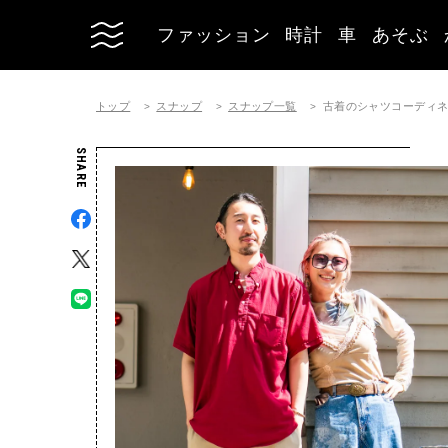
ファッション
時計
車
あそぶ
トップ
スナップ
スナップ一覧
古着のシャツコーディネート |
SHARE