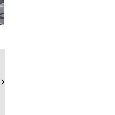
斎藤 工の心揺さぶる時計
【限定特報】Vansラバー・
夏は「TH