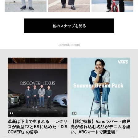
他のスナップを見る
advertisement
ひと涼
革新は下山で生まれる──レクサ
【限定特報】Vansラバー・錦戸
「
虜に
スが新型TZとESに込めた「DIS
亮が惚れ込む名品がデニムを纏
ガー
のレ
COVER」の哲学
い、ABCマートで新登場！
の哲