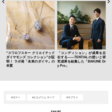
“スワロフスキー クリエイテッド
「コンディション」が成果を左
斎
ダイヤモンズ コレクション”が証
右する——TENTIALの想いと研
デ
明！ ラボ発「未来のダイヤ」の
究成果を結集した「BAKUNE Dr
ラ
本質
y Pro」
な
#ダナー
#ピルグリム サーフ
#サプライ
SHARE