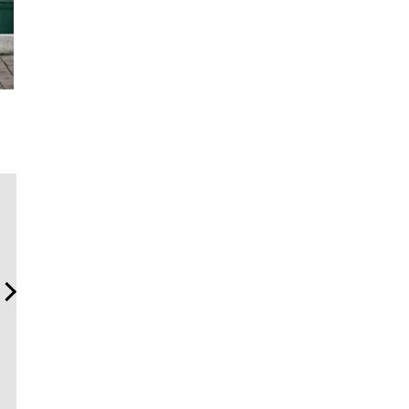
サングラス決定版！ OWND
伝統を受け継ぎながら、新
日本代表