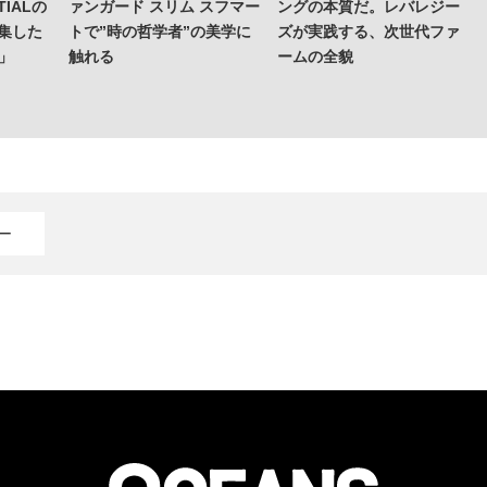
IALの
ァンガード スリム スフマー
ングの本質だ。レバレジー
集した
トで”時の哲学者”の美学に
ズが実践する、次世代ファ
o」
触れる
ームの全貌
ー