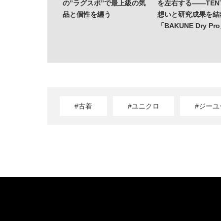
の”ラグスポ”で最上級の気
を左右する——TENT
品と個性を纏う
想いと研究成果を結
「BAKUNE Dry Pr
#古着
#ユニクロ
#ジーユ