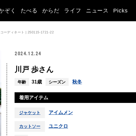
かぞく
たべる
からだ
ライフ
ニュース
Picks
ィネート | 250115-1721-22
2024.12.24
川戸 歩さん
31歳
秋冬
年齢
シーズン
着用アイテム
アイムメン
ジャケット
ユニクロ
カットソー