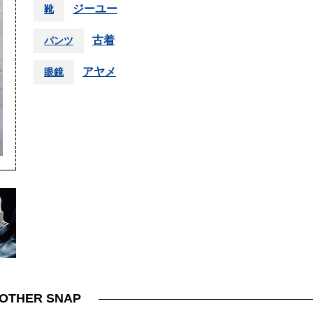
ジーユー
靴
古着
パンツ
アヤメ
眼鏡
＞
OTHER SNAP