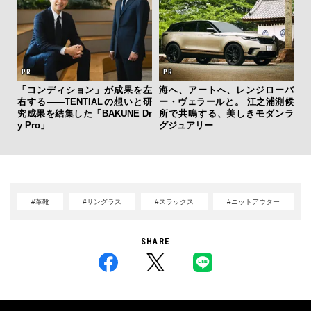
「コンディション」が成果を左
海へ、アートへ、レンジローバ
革
右する——TENTIALの想いと研
ー・ヴェラールと。 江之浦測候
スが
究成果を結集した「BAKUNE Dr
所で共鳴する、美しきモダンラ
CO
y Pro」
グジュアリー
#革靴
#サングラス
#スラックス
#ニットアウター
SHARE