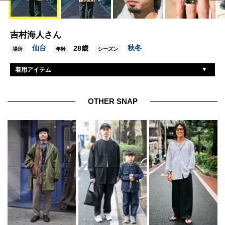
吉村海人さん
仙台
秋冬
28歳
場所
年齢
シーズン
着用アイテム
コーヘン
コート
アルテリア
パーカ
OTHER SNAP
キクスドキュメント
パンツ
メイカーズ
シューズ
アメリカンオプティカル
眼鏡
ラゴス
リング