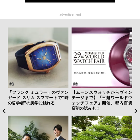
advertisement
フレ
「フランク ミュラー」のヴァン
【ムーンスウォッチからヴィン
【限
。ク
ガード スリム スフマートで”時
テージまで】「三越ワールドウ
亮
幸福
の哲学者”の美学に触れる
ォッチフェア」開催。都内百貨
い、
店初の試みも！