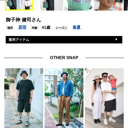
御子神 健司さん
原宿
春夏
41歳
場所
年齢
シーズン
着用アイテム
フレッシュサービス
Tシャツ
フレッシュサービス
パンツ
OTHER SNAP
ニューバランス
スニーカー
エルエルビーン
バッグ
タコマフジレコード
キャップ
イエローズプラス
眼鏡
ロレックス
腕時計