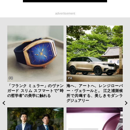
advertisement
”ラ
「フランク ミュラー」のヴァン
海へ、アートへ、レンジローバ
斎
性を
ガード スリム スフマートで”時
ー・ヴェラールと。 江之浦測候
デ
の哲学者”の美学に触れる
所で共鳴する、美しきモダンラ
ラ
グジュアリー
な