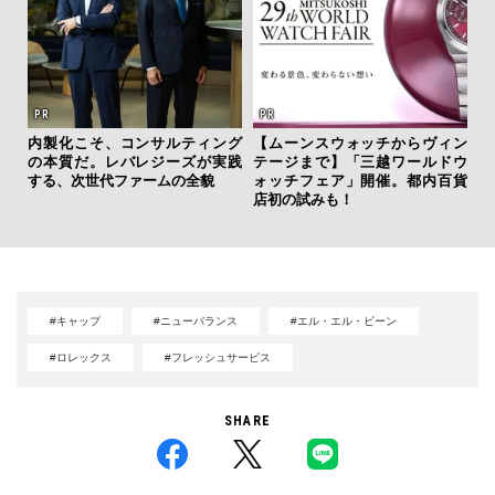
を左
内製化こそ、コンサルティング
【ムーンスウォッチからヴィン
サン
いと研
の本質だ。レバレジーズが実践
テージまで】「三越ワールドウ
と
 Dr
する、次世代ファームの全貌
ォッチフェア」開催。都内百貨
も
店初の試みも！
4名
#キャップ
#ニューバランス
#エル・エル・ビーン
#ロレックス
#フレッシュサービス
SHARE