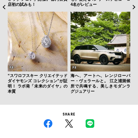
店初の試みも！
4名がレビュー
「
“スワロフスキー クリエイテッド
海へ、アートへ、レンジローバ
右す
ダイヤモンズ コレクション”が証
ー・ヴェラールと。 江之浦測候
究成
明！ ラボ発「未来のダイヤ」の
所で共鳴する、美しきモダンラ
y P
本質
グジュアリー
SHARE