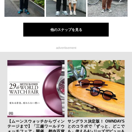
他のスナップを見る
advertisement
ァン
【ムーンスウォッチからヴィン
サングラス決定版！ OWNDAYS
内
で”時
テージまで】「三越ワールドウ
とのコラボで「ずっと、どこで
の
ォッチフェア」開催。都内百貨
も」使える4シリーズデビュー＆
す