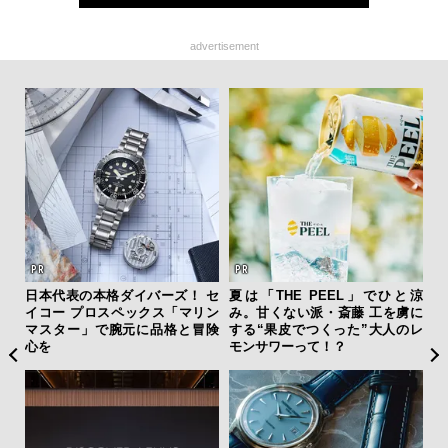
advertisement
フレ
日本代表の本格ダイバーズ！ セ
夏は「THE PEEL」でひと涼
【限
。ク
イコー プロスペックス「マリン
み。甘くない派・斎藤 工を虜に
亮
幸福
マスター」で腕元に品格と冒険
する“果皮でつくった”大人のレ
い、
心を
モンサワーって！？