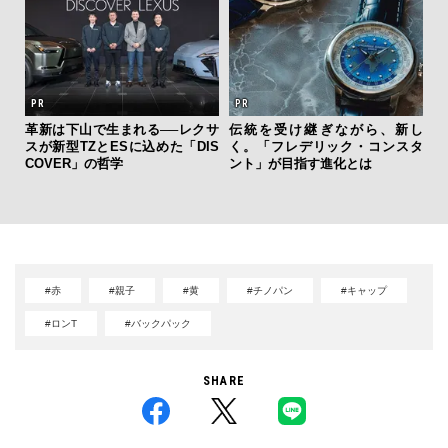
革新は下山で生まれる──レクサ
伝統を受け継ぎながら、新し
「
スが新型TZとESに込めた「DIS
く。「フレデリック・コンスタ
右す
COVER」の哲学
ント」が目指す進化とは
究成
y P
#赤
#親子
#黄
#チノパン
#キャップ
#ロンT
#バックパック
SHARE