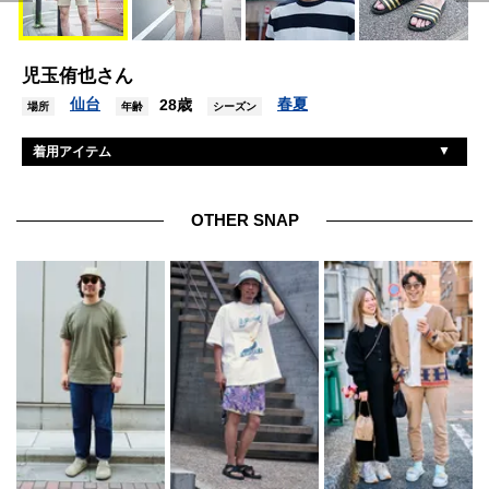
児玉侑也さん
仙台
春夏
28歳
場所
年齢
シーズン
着用アイテム
ジーユー
Tシャツ
ジーユー
パンツ
OTHER SNAP
アディダス
シューズ
不明
眼鏡