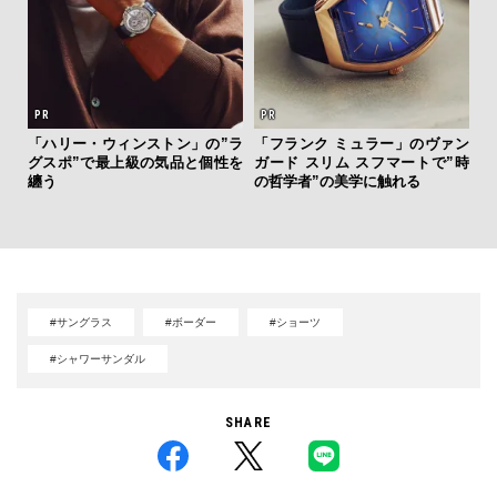
「ハリー・ウィンストン」の”ラ
「フランク ミュラー」のヴァン
“ス
グスポ”で最上級の気品と個性を
ガード スリム スフマートで”時
ダイ
纏う
の哲学者”の美学に触れる
明
本
#サングラス
#ボーダー
#ショーツ
#シャワーサンダル
SHARE