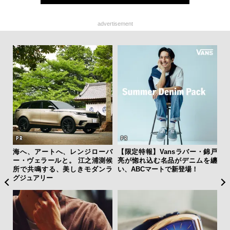
advertisement
ィン
海へ、アートへ、レンジローバ
【限定特報】Vansラバー・錦戸
夏は
ドウ
ー・ヴェラールと。 江之浦測候
亮が惚れ込む名品がデニムを纏
み
百貨
所で共鳴する、美しきモダンラ
い、ABCマートで新登場！
す
グジュアリー
モ