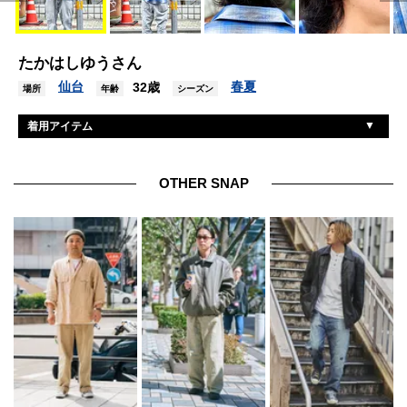
たかはしゆうさん
仙台
春夏
32歳
場所
年齢
シーズン
着用アイテム
サジェッション
シャツ
カーハート
Tシャツ
OTHER SNAP
ユニクロ
デニム
ナイキ
シューズ
スラッシャー
帽子
ノーブランド
ネックレス
ノーブランド
ピアス
ニクソン
腕時計