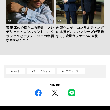
斎藤 工の心揺さぶる時計「フレ
内製化こそ、コンサルティング
AYS
デリック・コンスタント」。ク
の本質だ。レバレジーズが実践
海
こで
ラシックとテクノロジーの幸福
する、次世代ファームの全貌
ー
ー＆
な両立がここに
所
グ
#ハット
#チェックシャツ
#エアフォース1
SHARE