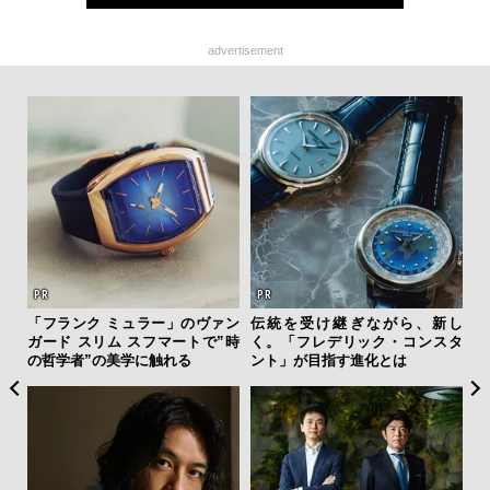
advertisement
”ラ
「フランク ミュラー」のヴァン
伝統を受け継ぎながら、新し
夏は
性を
ガード スリム スフマートで”時
く。「フレデリック・コンスタ
み
の哲学者”の美学に触れる
ント」が目指す進化とは
す
モ