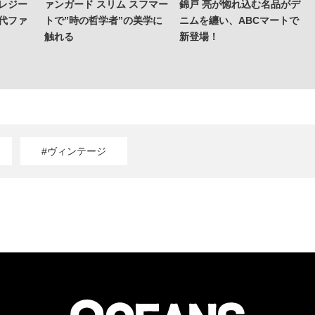
レジー
ァンガード スリム スフマー
錦戸 亮が惚れ込む名品がデ
代ファ
トで”時の哲学者”の美学に
ニムを纏い、ABCマートで
触れる
新登場！
#ヴィンテージ