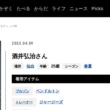
かぞく
たべる
からだ
ライフ
ニュース
Picks
ガるチェック柄
2023.04.09
酒井弘治さん
仙台
25歳
春夏
場所
年齢
シーズン
着用アイテム
ペンドルトン
ブルゾン
ジャージーズ
トレーナー