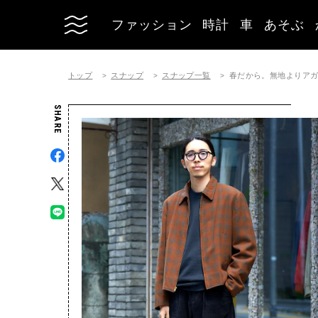
ファッション
時計
車
あそぶ
トップ
スナップ
スナップ一覧
春だから。無地よりア
SHARE