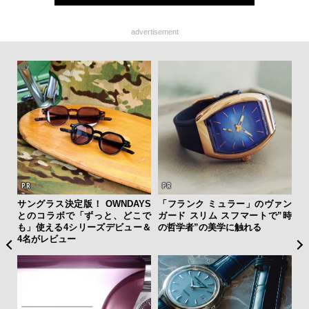
advertisement
”ラ
サングラス決定版！ OWNDAYS
「フランク ミュラー」のヴァン
「
性を
とのコラボで「ずっと、どこで
ガード スリム スフマートで”時
右す
も」使える4シリーズデビュー＆
の哲学者”の美学に触れる
究成
4名がレビュー
y P