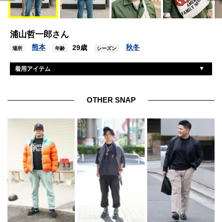
浦山哲一郎さん
熊本
秋冬
29歳
場所
年齢
シーズン
着用アイテム
アメリカ軍
シャツ
古着
Tシャツ
OTHER SNAP
リーバイス
デニム
不明
シューズ
アメリカ軍
帽子
アイヴァン
眼鏡
グリット
バッグ
トムウッド
リング
アメリカ軍
バングル
ロンジン
腕時計