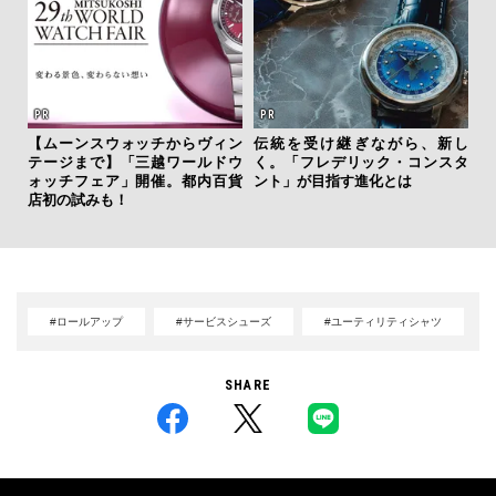
【ムーンスウォッチからヴィン
伝統を受け継ぎながら、新し
革
テージまで】「三越ワールドウ
く。「フレデリック・コンスタ
スが
ォッチフェア」開催。都内百貨
ント」が目指す進化とは
CO
店初の試みも！
#ロールアップ
#サービスシューズ
#ユーティリティシャツ
SHARE