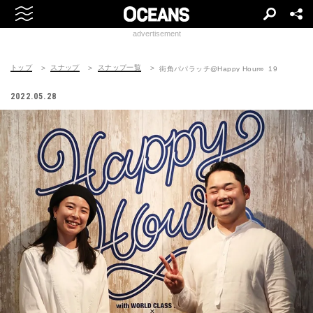
advertisement
トップ
スナップ
スナップ一覧
街角パパラッチ@Happy Hour∞_19
2022.05.28