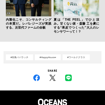
内製化こそ、コンサルティング
夏は「THE PEEL」でひと涼
【
の本質だ。レバレジーズが実践
み。甘くない派・斎藤 工を虜に
テ
する、次世代ファームの全貌
する“果皮でつくった”大人のレ
ォ
モンサワーって！？
店
#街角パパラッチ
#HappyHours∞
#ワールドクラス
SHARE