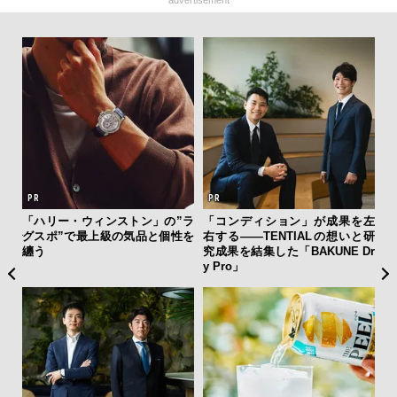
advertisement
AYS
「ハリー・ウィンストン」の”ラ
「コンディション」が成果を左
海
こで
グスポ”で最上級の気品と個性を
右する——TENTIALの想いと研
ー
ー＆
纏う
究成果を結集した「BAKUNE Dr
所
y Pro」
グ