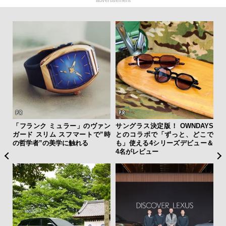
advertisement
を左
「フランク ミュラー」のヴァン
サングラス決定版！ OWNDAYS
伝
いと研
ガード スリム スフマートで”時
とのコラボで「ずっと、どこで
く
 Dr
の哲学者”の美学に触れる
も」使える4シリーズデビュー＆
ン
4名がレビュー