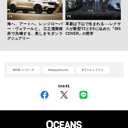
海へ、アートへ、レンジローバ
革新は下山で生まれる──レクサ
内
ー・ヴェラールと。 江之浦測候
スが新型TZとESに込めた「DIS
の
所で共鳴する、美しきモダンラ
COVER」の哲学
す
グジュアリー
#街角パパラッチ
#HappyHours∞
#ワールドクラス
SHARE