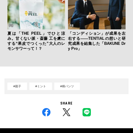
夏は「THE PEEL」でひと涼
「コンディション」が成果を左
ァン
み。甘くない派・斎藤 工を虜に
右する——TENTIALの想いと研
革
で”時
する“果皮でつくった”大人のレ
究成果を結集した「BAKUNE Dr
スが
モンサワーって！？
y Pro」
CO
#親子
#ミント
#柄パンツ
SHARE