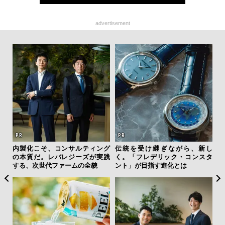
advertisement
AYS
内製化こそ、コンサルティング
伝統を受け継ぎながら、新し
「
こで
の本質だ。レバレジーズが実践
く。「フレデリック・コンスタ
グ
ー＆
する、次世代ファームの全貌
ント」が目指す進化とは
纏