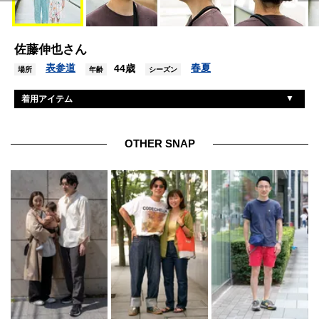
佐藤伸也さん
表参道
春夏
44歳
場所
年齢
シーズン
着用アイテム
不明
パンツ
不明
Tシャツ
OTHER SNAP
シャカ
シューズ
オガワンド
バッグ