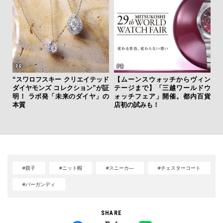
“スワロフスキー クリエイテッド
【ムーンスウォッチからヴィン
ひと涼
ダイヤモンズ コレクション”が証
テージまで】「三越ワールドウ
「
虜に
明！ ラボ発「未来のダイヤ」の
ォッチフェア」開催。都内百貨
右す
のレ
本質
店初の試みも！
究成
y P
#親子
#ニット帽
#スニーカ―
#チェスターコート
#バーガンディ
SHARE