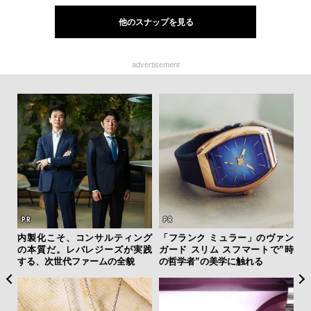
他のスナップを見る
advertisement
ーバ
内製化こそ、コンサルティング
「フランク ミュラー」のヴァン
「
測候
の本質だ。レバレジーズが実践
ガード スリム スフマートで”時
グ
ンラ
する、次世代ファームの全貌
の哲学者”の美学に触れる
纏