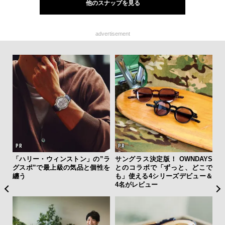
他のスナップを見る
advertisement
ひと涼
「ハリー・ウィンストン」の”ラ
サングラス決定版！ OWNDAYS
【限
虜に
グスポ”で最上級の気品と個性を
とのコラボで「ずっと、どこで
亮
のレ
纏う
も」使える4シリーズデビュー＆
い、
4名がレビュー