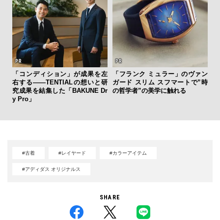
「コンディション」が成果を左
「フランク ミュラー」のヴァン
斎
右する——TENTIALの想いと研
ガード スリム スフマートで”時
デ
究成果を結集した「BAKUNE Dr
の哲学者”の美学に触れる
ラ
y Pro」
な
#古着
#レイヤード
#カラーアイテム
#アディダス オリジナルス
SHARE