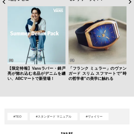
“ス
【限定特報】Vansラバー・錦戸
「フランク ミュラー」のヴァン
ダイ
亮が惚れ込む名品がデニムを纏
ガード スリム スフマートで”時
明
い、ABCマートで新登場！
の哲学者”の美学に触れる
本
#TEO
#スタンダード マニュアル
#ヴォイリー
SHARE