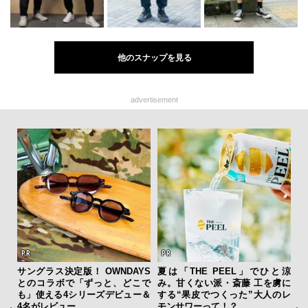
他のスナップを見る
advertisement
 セ
サングラス決定版！ OWNDAYS
夏は「THE PEEL」でひと涼
伝
リン
とのコラボで「ずっと、どこで
み。甘くない派・斎藤 工を虜に
く
冒険
も」使える4シリーズデビュー＆
する“果皮でつくった”大人のレ
ン
4名がレビュー
モンサワーって！？