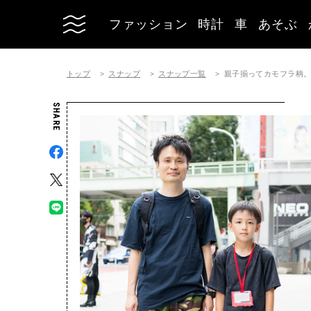
ファッション
時計
車
あそぶ
トップ
スナップ
スナップ一覧
親子揃ってカモフラ柄。
SHARE