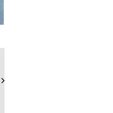
内製化こそ、コンサルティ
革新は下山で生まれる──レ
「フラン