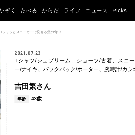
かぞく
たべる
からだ
ライフ
ニュース
Picks
Tシャツとスニーカーで見せる父の背中
2021.07.23
Tシャツ/シュプリーム、ショーツ/古着、スニ
ー/ナイキ、バックパック/ポーター、腕時計/カシ
吉田繁さん
43歳
年齢