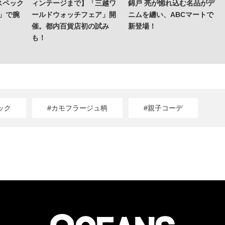
スペック
ィンテージまで】「三越ワ
錦戸 亮が惚れ込む名品がデ
」で腕
ールドウォッチフェア」開
ニムを纏い、ABCマートで
催。都内百貨店初の試み
新登場！
も！
ック
#カモフラージュ柄
#親子コーデ