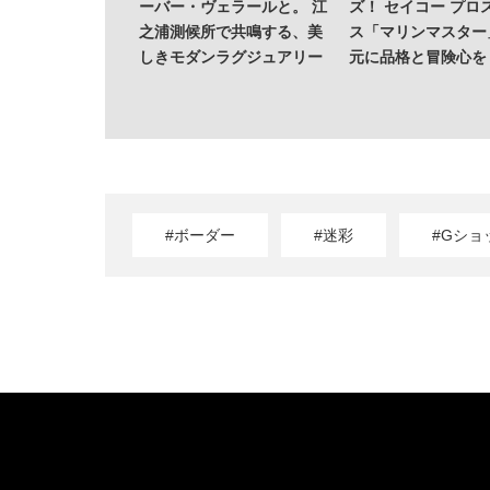
ーバー・ヴェラールと。 江
ズ！ セイコー プロ
之浦測候所で共鳴する、美
ス「マリンマスター
しきモダンラグジュアリー
元に品格と冒険心を
#ボーダー
#迷彩
#Gショ