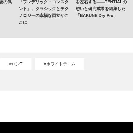
上級の気
「フレデリック・コンスタ
を左右する——TENTIALの
ント」。クラシックとテク
想いと研究成果を結集した
ノロジーの幸福な両立がこ
「BAKUNE Dry Pro」
こに
#ロンT
#ホワイトデニム