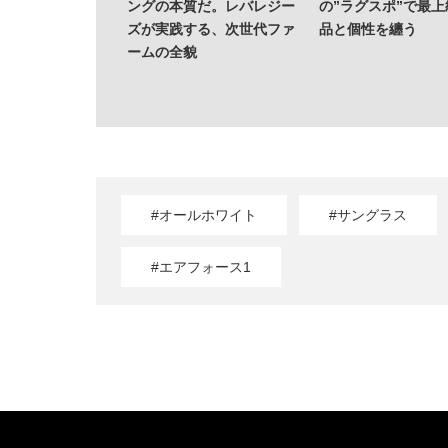
ングの本質だ。レバレジー
の”ラグスポ”で最
ズが実践する、次世代ファ
品と個性を纏う
ームの全貌
#オールホワイト
#サングラス
#エアフォース1