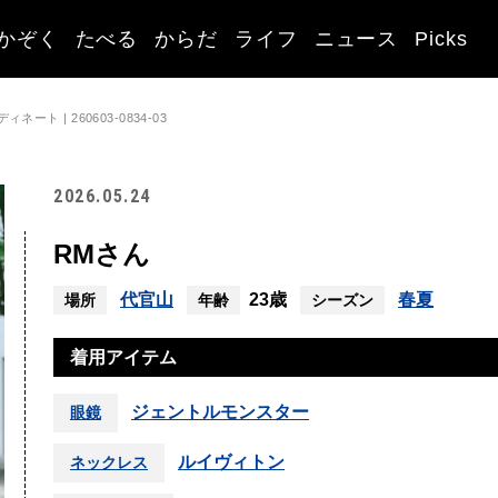
かぞく
たべる
からだ
ライフ
ニュース
Picks
ト | 260603-0834-03
2026.05.24
RMさん
代官山
23歳
春夏
場所
年齢
シーズン
着用アイテム
ジェントルモンスター
眼鏡
ルイヴィトン
ネックレス